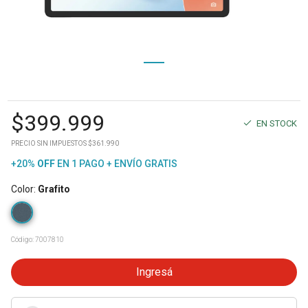
$
399.999
EN STOCK
PRECIO SIN IMPUESTOS $361.990
+20%
OFF
EN 1 PAGO + ENVÍO GRATIS
Color
:
Grafito
Código:
7007810
Ingresá