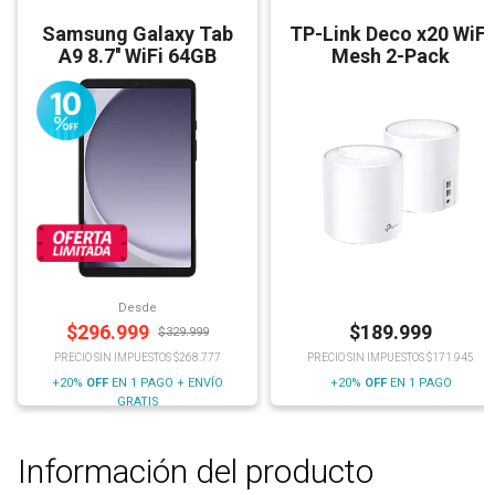
Samsung Galaxy Tab
TP-Link Deco x20 WiFi
A9 8.7'' WiFi 64GB
Mesh 2-Pack
Desde
$
296.999
$
189.999
$
329.999
PRECIO SIN IMPUESTOS $268.777
PRECIO SIN IMPUESTOS $171.945
+20%
OFF
EN 1 PAGO + ENVÍO
+20%
OFF
EN 1 PAGO
GRATIS
Información del producto