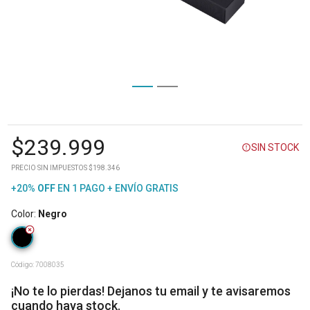
$
239.999
SIN STOCK
PRECIO SIN IMPUESTOS $198.346
+20%
OFF
EN 1 PAGO + ENVÍO GRATIS
Color
:
Negro
Código:
7008035
¡No te lo pierdas! Dejanos tu email y te avisaremos
cuando haya stock.