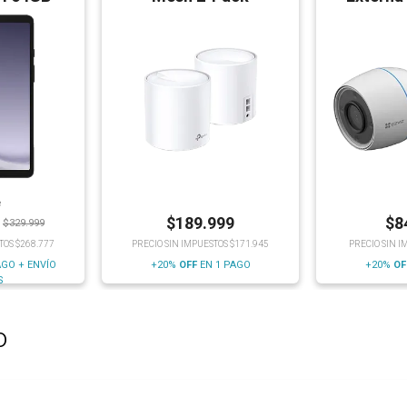
W
e
$
189.999
$
8
$
329.999
TOS $268.777
PRECIO SIN IMPUESTOS $171.945
PRECIO SIN I
AGO + ENVÍO
+20%
OFF
EN 1 PAGO
+20%
OF
S
o