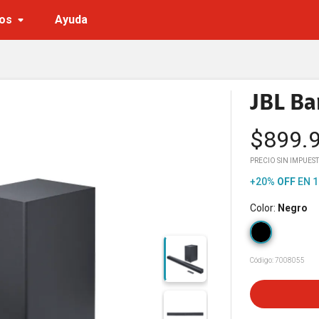
os
Ayuda
JBL Ba
$
899.
PRECIO SIN IMPUES
+20%
OFF
EN 1
Color
:
Negro
Código:
7008055