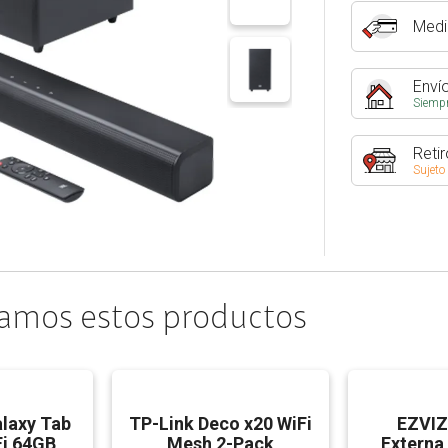
Medi
Envío
Siempr
Retir
Sujeto
amos estos productos
laxy Tab
TP-Link Deco x20 WiFi
EZVIZ
iFi 64GB
Mesh 2-Pack
Externa