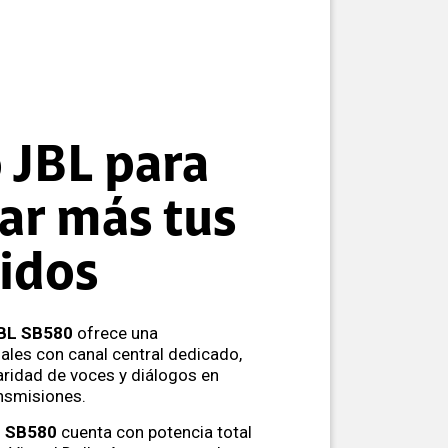
 JBL para
tar más tus
idos
JBL SB580
ofrece una
ales con canal central dedicado,
laridad de voces y diálogos en
ansmisiones.
L SB580
cuenta con potencia total