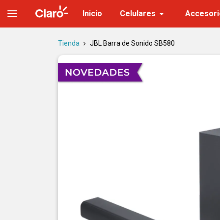
JBL SB580 barra de sonido inalámbrica | Claro
Inicio
Celulares
Accesori
Tienda
JBL Barra de Sonido SB580