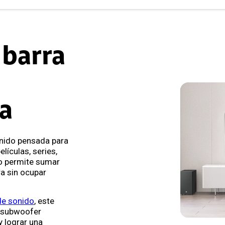
 barra
a
onido pensada para
elículas, series,
o permite sumar
a sin ocupar
de sonido
, este
y subwoofer
y lograr una