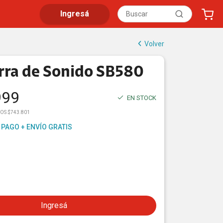
Ingresá
Volver
rra de Sonido SB580
999
EN STOCK
TOS $743.801
 PAGO + ENVÍO GRATIS
Ingresá