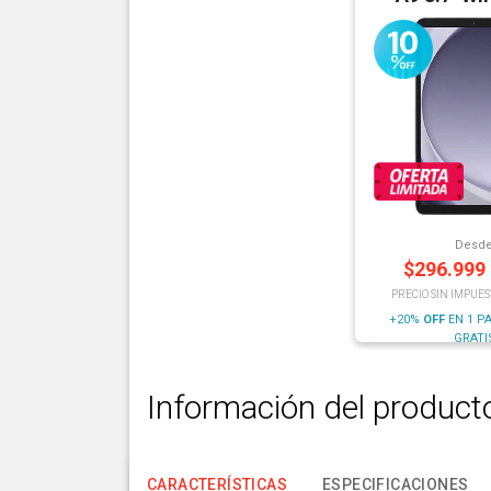
Desd
$
296.999
PRECIO SIN IMPUES
+20%
OFF
EN 1 P
GRATI
Información del product
CARACTERÍSTICAS
ESPECIFICACIONES