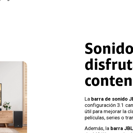
Sonido
disfru
conten
La
barra de sonido 
configuración 3.1 can
útil para mejorar la c
películas, series o tr
Además, la
barra JB