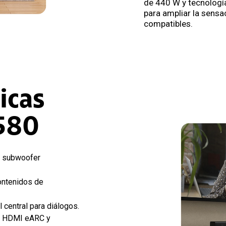
de 440 W y tecnologí
para ampliar la sens
compatibles.
icas
B580
 subwoofer
ntenidos de
 central para diálogos.
a HDMI eARC y