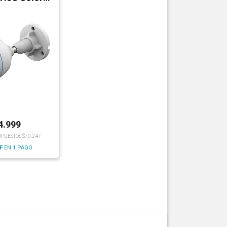
iFi
4.999
MPUESTOS $70.247
F
EN 1 PAGO