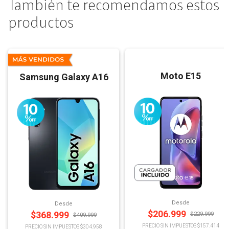
También te recomendamos estos
productos
Moto E15
Samsung Galaxy A16
Desde
Desde
$
206.999
$
368.999
$
229.999
$
409.999
PRECIO SIN IMPUESTOS $157.414
PRECIO SIN IMPUESTOS $304.958