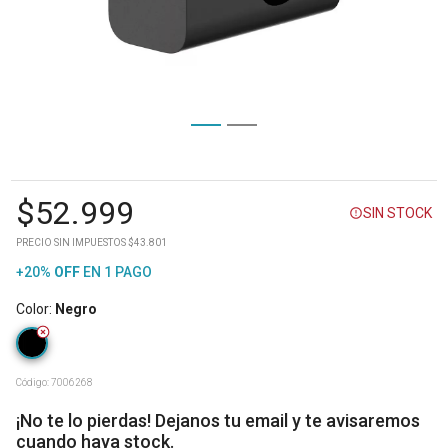
$
52.999
SIN STOCK
PRECIO SIN IMPUESTOS $43.801
+20%
OFF
EN 1 PAGO
Color
:
Negro
Código:
7006268
¡No te lo pierdas! Dejanos tu email y te avisaremos
cuando haya stock.