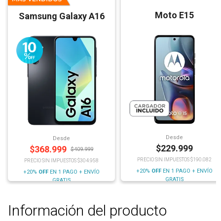
Moto E15
Samsung Galaxy A16
Desde
Desde
$
229.999
$
368.999
$
409.999
PRECIO SIN IMPUESTOS $190.082
PRECIO SIN IMPUESTOS $304.958
+20%
OFF
EN 1 PAGO + ENVÍO
+20%
OFF
EN 1 PAGO + ENVÍO
GRATIS
GRATIS
Información del producto