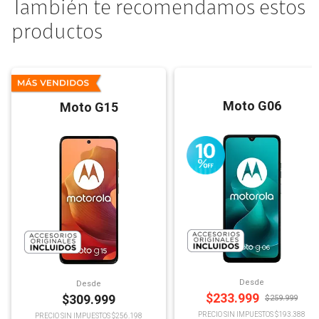
También te recomendamos estos
productos
Moto G06
Moto G15
Desde
Desde
$
233.999
$
309.999
$
259.999
PRECIO SIN IMPUESTOS $193.388
PRECIO SIN IMPUESTOS $256.198