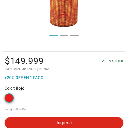
$
149.999
EN STOCK
PRECIO SIN IMPUESTOS $123.966
+20%
OFF
EN 1 PAGO
Color
:
Rojo
Código:
7007462
Ingresá