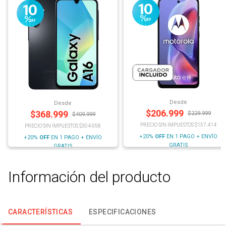
Desde
Desde
$
206.999
$
368.999
$
229.999
$
409.999
PRECIO SIN IMPUESTOS $157.414
PRECIO SIN IMPUESTOS $304.958
+20%
OFF
EN 1 PAGO + ENVÍO
+20%
OFF
EN 1 PAGO + ENVÍO
GRATIS
GRATIS
Información del producto
CARACTERÍSTICAS
ESPECIFICACIONES