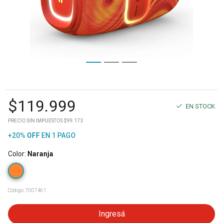
$
119.999
EN STOCK
PRECIO SIN IMPUESTOS $99.173
+20%
OFF
EN 1 PAGO
Color
:
Naranja
Código:
7007461
Ingresá