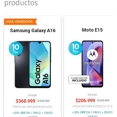
productos
Moto E15
Samsung Galaxy A16
Desde
Desde
$
206.999
$
368.999
$
229.999
$
409.999
PRECIO SIN IMPUESTOS $157.414
PRECIO SIN IMPUESTOS $304.958
+20%
OFF
EN 1 PAGO + ENVÍO
+20%
OFF
EN 1 PAGO + ENVÍO
GRATIS