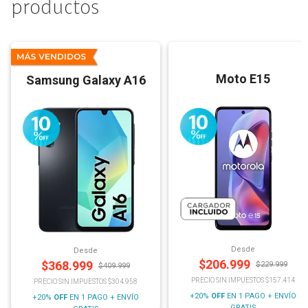
productos
Moto E15
Samsung Galaxy A16
Desde
Desde
$
206.999
$
368.999
$
229.999
$
409.999
PRECIO SIN IMPUESTOS $157.414
PRECIO SIN IMPUESTOS $304.958
+20%
OFF
EN 1 PAGO + ENVÍO
+20%
OFF
EN 1 PAGO + ENVÍO
GRATIS