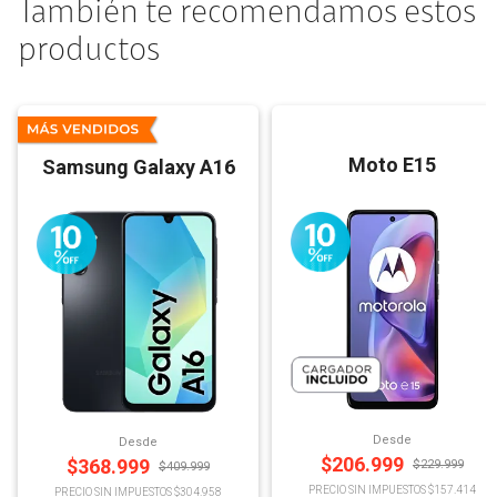
También te recomendamos estos
productos
Moto E15
Samsung Galaxy A16
Desde
Desde
$
206.999
$
368.999
$
229.999
$
409.999
PRECIO SIN IMPUESTOS $157.414
PRECIO SIN IMPUESTOS $304.958