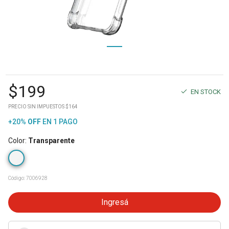
$
199
EN STOCK
PRECIO SIN IMPUESTOS $164
+20%
OFF
EN 1 PAGO
Color
:
Transparente
Código:
7006928
Ingresá