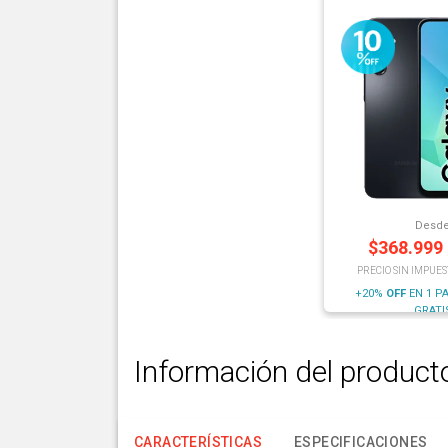
Desd
$
368.999
PRECIO SIN IMPUES
+20%
OFF
EN 1 P
GRATI
Información del product
CARACTERÍSTICAS
ESPECIFICACIONES