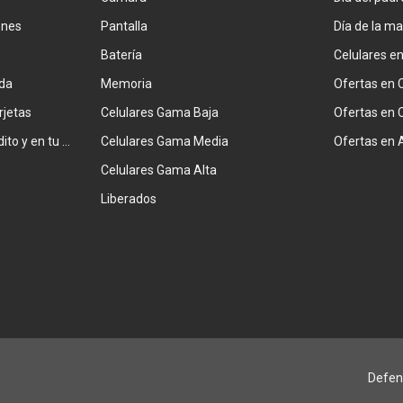
ones
Pantalla
Día de la m
Batería
Celulares e
da
Memoria
Ofertas en 
rjetas
Celulares Gama Baja
Ofertas en 
Combiná tarjeta de crédito y en tu factura
Celulares Gama Media
Ofertas en 
Celulares Gama Alta
Liberados
Defen