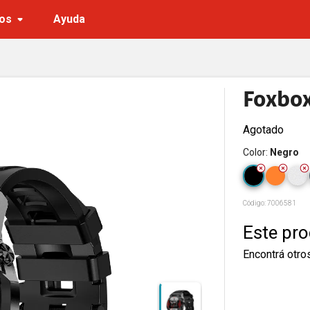
os
Ayuda
Foxbox
Agotado
Color
:
Negro
Código:
7006581
Este pr
Encontrá otro