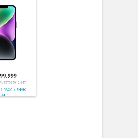
199.999
MPUESTOS $912.547
 1 PAGO + ENVÍO
RATIS