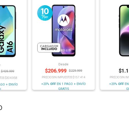
Desde
e
$
206.999
$
1.
$
229.999
$
409.999
PRECIO SIN IMPUESTOS $157.414
PRECIO SIN I
TOS $304.958
+20%
OFF
EN 1 PAGO + ENVÍO
+20%
OFF
EN
AGO + ENVÍO
GRATIS
G
S
o